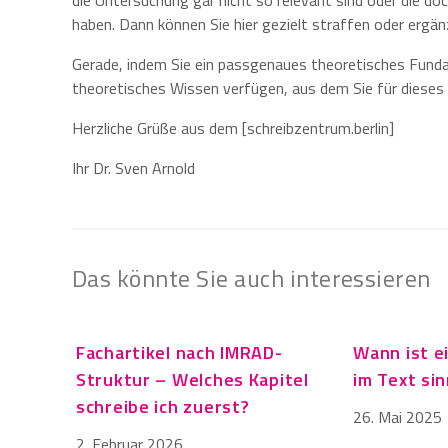
die Untersuchung gar nicht so relevant sind oder die 
haben. Dann können Sie hier gezielt straffen oder ergän
Gerade, indem Sie ein passgenaues theoretisches Fundame
theoretisches Wissen verfügen, aus dem Sie für diese
Herzliche Grüße aus dem [schreibzentrum.berlin]
Ihr Dr. Sven Arnold
Das könnte Sie auch interessieren
Fachartikel nach IMRAD-
Wann ist e
Struktur – Welches Kapitel
im Text sin
schreibe ich zuerst?
26. Mai 2025
2. Februar 2026