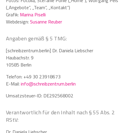
Fotos: Fotolia, Stefanie Pohle („Home“), Wolfgang Peis
(„Angebote“, „Team“, „Kontakt“)
Grafik:
Marina Piselli
Webdesign:
Susanne Reuber
Angaben gemäß § 5 TMG:
[schreibzentrum.berlin] Dr. Daniela Liebscher
Haubachstr. 9
10585 Berlin
Telefon: +49 30 23918673
E-Mail:
info@schreibzentrum.berlin
Umsatzsteuer-ID: DE292568002
Verantwortlich für den Inhalt nach § 55 Abs. 2
RStV:
Dr. Daniela Liebscher