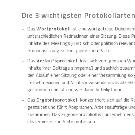
Die 3 wichtigsten Protokollarte
Das
Wortprotokoll
ist eine wortgetreue Dokument
unterschiedlichen Redner.innen einer Sitzung. Diese 
Inhalte des Meetings juristisch oder politisch relevant
Gremiensitzungen einer politischen Partei.
Das
Verlaufsprotokoll
löst sich vom genauen Wort
Inhalte ihrer Beiträge sinngemäß und sachlich zusamm
den Ablauf einer Sitzung oder einer Versammlung so 
Teilnehmer.innen und Nicht-Anwesende nachvollziehb
gekommen und ist und wer daran beteiligt war.
Das
Ergebnisprotokoll
konzentriert sich auf die R
gestaltet und führt Absprachen, Arbeitsaufträge un
zusammen. Das Ergebnisprotokoll ist unternehmensin
idealerweise eine Seite umfassen.