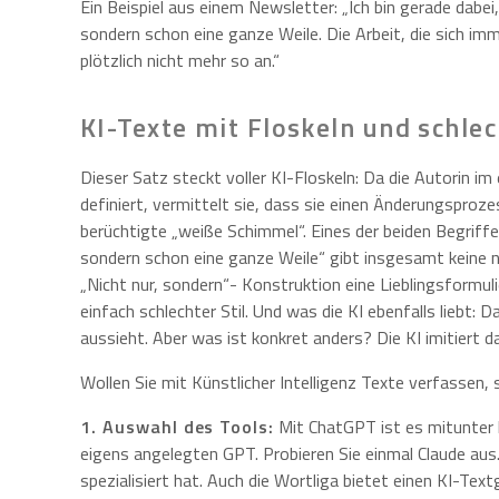
Ein Beispiel aus einem Newsletter: „Ich bin gerade dabei
sondern schon eine ganze Weile. Die Arbeit, die sich imm
plötzlich nicht mehr so an.“
KI-Texte mit Floskeln und schlec
Dieser Satz steckt voller KI-Floskeln: Da die Autorin im
definiert, vermittelt sie, dass sie einen Änderungsproze
berüchtigte „weiße Schimmel“. Eines der beiden Begriffe
sondern schon eine ganze Weile“ gibt insgesamt keine n
„Nicht nur, sondern“- Konstruktion eine Lieblingsformu
einfach schlechter Stil. Und was die KI ebenfalls liebt: D
aussieht. Aber was ist konkret anders? Die KI imitiert 
Wollen Sie mit Künstlicher Intelligenz Texte verfassen, s
1. Auswahl des Tools:
Mit ChatGPT ist es mitunter l
eigens angelegten GPT. Probieren Sie einmal Claude aus.
spezialisiert hat. Auch die Wortliga bietet einen KI-Text