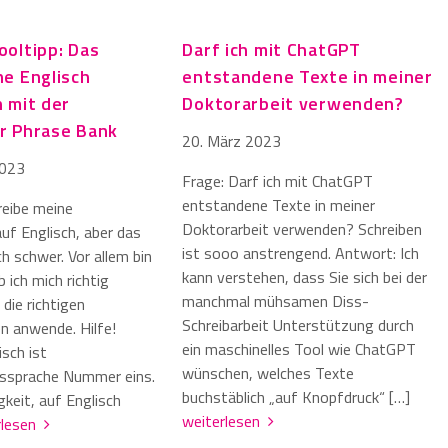
oltipp: Das
Darf ich mit ChatGPT
e Englisch
entstandene Texte in meiner
 mit der
Doktorarbeit verwenden?
r Phrase Bank
20. März 2023
2023
Frage: Darf ich mit ChatGPT
entstandene Texte in meiner
reibe meine
Doktorarbeit verwenden? Schreiben
uf Englisch, aber das
ist sooo anstrengend. Antwort: Ich
ich schwer. Vor allem bin
kann verstehen, dass Sie sich bei der
b ich mich richtig
manchmal mühsamen Diss-
die richtigen
Schreibarbeit Unterstützung durch
n anwende. Hilfe!
ein maschinelles Tool wie ChatGPT
sch ist
wünschen, welches Texte
ssprache Nummer eins.
buchstäblich „auf Knopfdruck“ […]
keit, auf Englisch
weiterlesen
rlesen