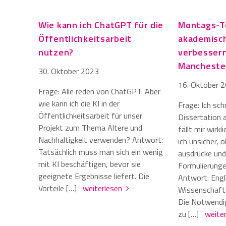
Wie kann ich ChatGPT für die
Montags-To
Öffentlichkeitsarbeit
akademisch
nutzen?
verbessern
Mancheste
30. Oktober 2023
16. Oktober 
Frage: Alle reden von ChatGPT. Aber
wie kann ich die KI in der
Frage: Ich sch
Öffentlichkeitsarbeit für unser
Dissertation a
Projekt zum Thema Ältere und
fällt mir wirkl
Nachhaltigkeit verwenden? Antwort:
ich unsicher, o
Tatsächlich muss man sich ein wenig
ausdrücke und 
mit KI beschäftigen, bevor sie
Formulierunge
geeignete Ergebnisse liefert. Die
Antwort: Engli
Vorteile […]
weiterlesen
Wissenschaft
Die Notwendig
zu […]
weite