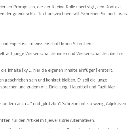
rierten Prompt ein, der der KI eine Rolle überträgt, den Kontext,
den der gewünschte Text auszeichnen soll. Schreiben Sie auch, was
.
l und Expertise im wissenschaftlichen Schreiben.
t auf junge Wissenschaftlerinnen und Wissenschaftler, die ihre
ie Inhalte [xy … hier die eigenen Inhalte einfügen] erstellt.
n geschrieben sein und konkret bleiben. Er soll die junge
nsprechen und zudem mit Einleitung, Hauptteil und Fazit klar
sondern auch …“ und „plötzlich“. Schreibe mit so wenig Adjektiven
ten für den Artikel mit jeweils drei Alternativen.