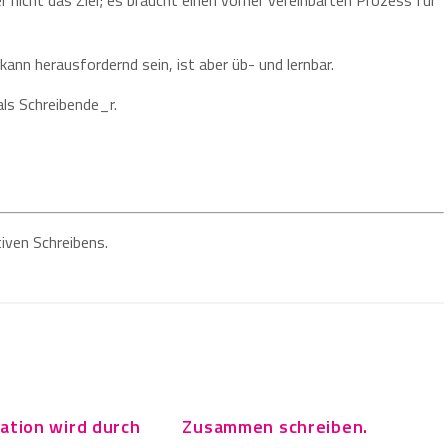
nicht das Ziel; es braucht einen vorher vereinbarten Prozess für
nn herausfordernd sein, ist aber üb- und lernbar.
ls Schreibende_r.
iven Schreibens.
tation wird durch
Zusammen schreiben.