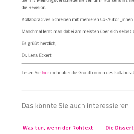
Sie mit Meinungsverschiedenheiten um? Konsens ist hier 
die Revision.
Kollaboratives Schreiben mit mehreren Co-Autor_innen ka
Manchmal lernt man dabei am meisten über sich selbst a
Es grüßt herzlich,
Dr. Lena Eckert
Lesen Sie
hier
mehr über die Grundformen des kollaborat
Das könnte Sie auch interessieren
Was tun, wenn der Rohtext
Die Disser