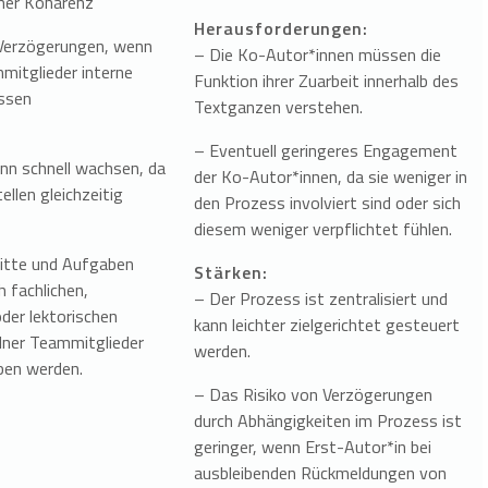
her Kohärenz
Herausforderungen:
 Verzögerungen, wenn
– Die Ko-Autor*innen müssen die
mitglieder interne
Funktion ihrer Zuarbeit innerhalb des
assen
Textganzen verstehen.
– Eventuell geringeres Engagement
nn schnell wachsen, da
der Ko-Autor*innen, da sie weniger in
tellen gleichzeitig
den Prozess involviert sind oder sich
diesem weniger verpflichtet fühlen.
itte und Aufgaben
Stärken:
h fachlichen,
– Der Prozess ist zentralisiert und
oder lektorischen
kann leichter zielgerichtet gesteuert
lner Teammitglieder
werden.
ben werden.
– Das Risiko von Verzögerungen
durch Abhängigkeiten im Prozess ist
geringer, wenn Erst-Autor*in bei
ausbleibenden Rückmeldungen von