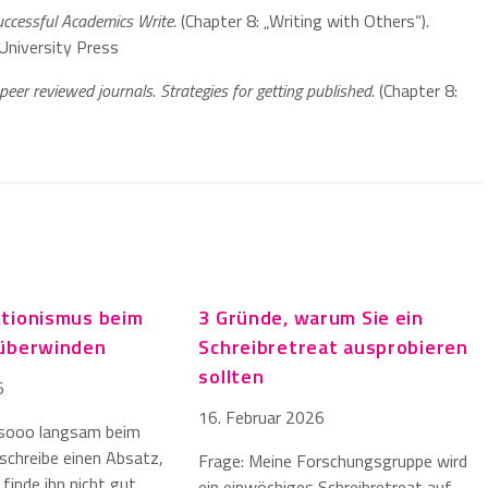
ccessful Academics Write.
(Chapter 8: „Writing with Others“).
University Press
 peer reviewed journals. Strategies for getting published.
(Chapter 8:
tionismus beim
3 Gründe, warum Sie ein
 überwinden
Schreibretreat ausprobieren
sollten
6
16. Februar 2026
n sooo langsam beim
 schreibe einen Absatz,
Frage: Meine Forschungsgruppe wird
 finde ihn nicht gut
ein einwöchiges Schreibretreat auf