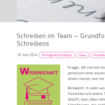
Schreiben im Team – Grundfo
Schreibens
10. Juni 2024
Montags-#Schreibtipps:
Paper
Produkti
Frage:
Wir sind eine G
gemeinsam einen wissensc
besten machen, was hat s
Antwort:
In vielen wi
Fachartikel und andere 
abläuft, kann dabei seh
Schreibteams, des zeit