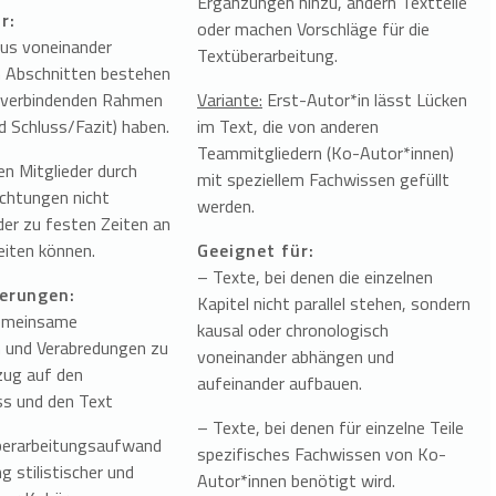
Ergänzungen hinzu, ändern Textteile
r:
oder machen Vorschläge für die
aus voneinander
Textüberarbeitung.
 Abschnitten bestehen
n verbindenden Rahmen
Variante:
Erst-Autor*in lässt Lücken
nd Schluss/Fazit) haben.
im Text, die von anderen
Teammitgliedern (Ko-Autor*innen)
n Mitglieder durch
mit speziellem Fachwissen gefüllt
ichtungen nicht
werden.
er zu festen Zeiten an
eiten können.
Geeignet für:
– Texte, bei denen die einzelnen
erungen:
Kapitel nicht parallel stehen, sondern
emeinsame
kausal oder chronologisch
 und Verabredungen zu
voneinander abhängen und
zug auf den
aufeinander aufbauen.
ss und den Text
– Texte, bei denen für einzelne Teile
berarbeitungsaufwand
spezifisches Fachwissen von Ko-
g stilistischer und
Autor*innen benötigt wird.