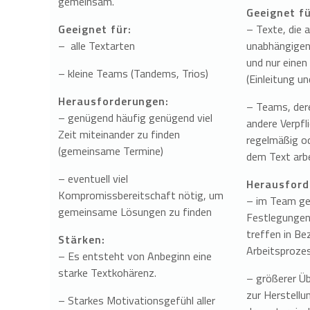
gemeinsam.
Geeignet fü
Geeignet für:
– Texte, die 
– alle Textarten
unabhängigen
und nur eine
– kleine Teams (Tandems, Trios)
(Einleitung u
Herausforderungen:
– Teams, dere
– genügend häufig genügend viel
andere Verpfl
Zeit miteinander zu finden
regelmäßig od
(gemeinsame Termine)
dem Text arb
– eventuell viel
Herausford
Kompromissbereitschaft nötig, um
– im Team g
gemeinsame Lösungen zu finden
Festlegungen
treffen in Be
Stärken:
Arbeitsproze
– Es entsteht von Anbeginn eine
starke Textkohärenz.
– größerer Ü
zur Herstellun
– Starkes Motivationsgefühl aller