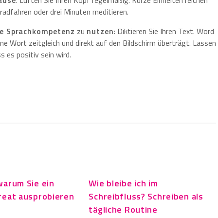
ause
. Lüften Sie Ihren Kopf regelmäßig. Kurze Einheiten reichen
rradfahren oder drei Minuten meditieren.
e Sprachkompetenz
zu
nutzen
: Diktieren Sie Ihren Text. Word
ene Wort zeitgleich und direkt auf den Bildschirm überträgt. Lassen
 es positiv sein wird.
warum Sie ein
Wie bleibe ich im
reat ausprobieren
Schreibfluss? Schreiben als
tägliche Routine