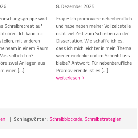
026
8. Dezember 2025
Forschungsgruppe wird
Frage: Ich promoviere nebenberuflich
es Schreibretreat auf
und habe neben meiner Vollzeitstelle
hführen. Ich kann mir
nicht viel Zeit zum Schreiben an der
stellen, mit anderen
Dissertation. Wie schaffe ich es,
einsam in einem Raum
dass ich mich leichter in mein Thema
Was soll ich tun?
wieder eindenke und im Schreibfluss
höre zwei Anliegen aus
bleibe? Antwort: Für nebenberufliche
Zum einen […]
Promovierende ist es […]
weiterlesen
ben
|
Schlagwörter:
Schreibblockade
,
Schreibstrategien