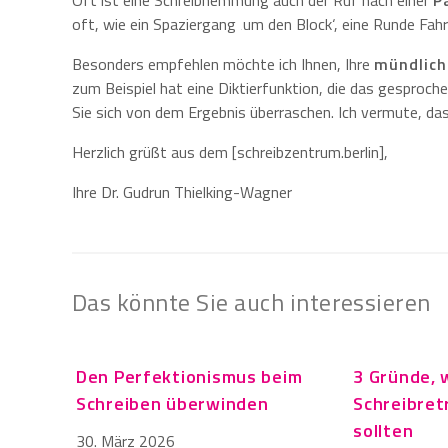
Oft ist eine Schreibhemmung auch der Ruf nach einer
P
oft, wie ein Spaziergang ‚um den Block‘, eine Runde Fah
Besonders empfehlen möchte ich Ihnen, Ihre
mündlich
zum Beispiel hat eine Diktierfunktion, die das gesproch
Sie sich von dem Ergebnis überraschen. Ich vermute, dass
Herzlich grüßt aus dem [schreibzentrum.berlin],
Ihre Dr. Gudrun Thielking-Wagner
Das könnte Sie auch interessieren
Den Perfektionismus beim
3 Gründe, 
Schreiben überwinden
Schreibret
sollten
30. März 2026