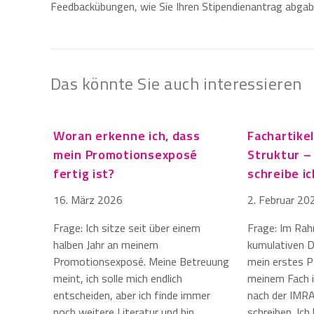
Feedbackübungen, wie Sie Ihren Stipendienantrag abgab
Das könnte Sie auch interessieren
Woran erkenne ich, dass
Fachartike
mein Promotionsexposé
Struktur –
fertig ist?
schreibe i
16. März 2026
2. Februar 20
Frage: Ich sitze seit über einem
Frage: Im Ra
halben Jahr an meinem
kumulativen Di
Promotionsexposé. Meine Betreuung
mein erstes Pa
meint, ich solle mich endlich
meinem Fach i
entscheiden, aber ich finde immer
nach der IMR
noch weitere Literatur und bin
schreiben. Ic