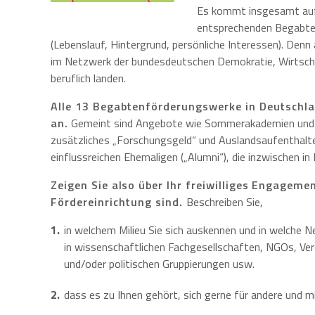
Es kommt insgesamt auf
entsprechenden Begabtenf
(Lebenslauf, Hintergrund, persönliche Interessen). Denn 
im Netzwerk der bundesdeutschen Demokratie, Wirtscha
beruflich landen.
Alle 13 Begabtenförderungswerke in Deutschlan
an.
Gemeint sind Angebote wie Sommerakademien und V
zusätzliches „Forschungsgeld“ und Auslandsaufenthalt
einflussreichen Ehemaligen („Alumni“), die inzwischen in
Zeigen Sie also über Ihr freiwilliges Engagemen
Fördereinrichtung sind.
Beschreiben Sie,
in welchem Milieu Sie sich auskennen und in welche Ne
in wissenschaftlichen Fachgesellschaften, NGOs, Vere
und/oder politischen Gruppierungen usw.
dass es zu Ihnen gehört, sich gerne für andere und mi