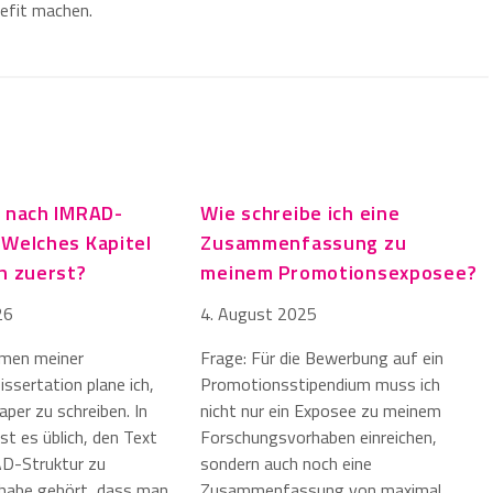
efit machen.
l nach IMRAD-
Wie schreibe ich eine
 Welches Kapitel
Zusammenfassung zu
ch zuerst?
meinem Promotionsexposee?
26
4. August 2025
hmen meiner
Frage: Für die Bewerbung auf ein
ssertation plane ich,
Promotionsstipendium muss ich
per zu schreiben. In
nicht nur ein Exposee zu meinem
st es üblich, den Text
Forschungsvorhaben einreichen,
AD-Struktur zu
sondern auch noch eine
h habe gehört, dass man
Zusammenfassung von maximal