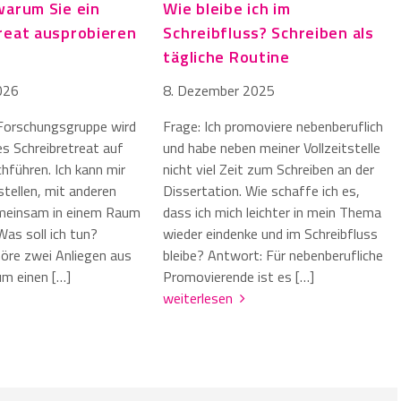
warum Sie ein
Wie bleibe ich im
reat ausprobieren
Schreibfluss? Schreiben als
tägliche Routine
026
8. Dezember 2025
Forschungsgruppe wird
Frage: Ich promoviere nebenberuflich
es Schreibretreat auf
und habe neben meiner Vollzeitstelle
hführen. Ich kann mir
nicht viel Zeit zum Schreiben an der
stellen, mit anderen
Dissertation. Wie schaffe ich es,
einsam in einem Raum
dass ich mich leichter in mein Thema
Was soll ich tun?
wieder eindenke und im Schreibfluss
höre zwei Anliegen aus
bleibe? Antwort: Für nebenberufliche
Zum einen […]
Promovierende ist es […]
weiterlesen