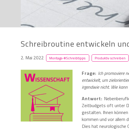
Schreibroutine entwickeln un
2. Mai 2022
Montags-#Schreibtipps:
Produktiv schreiben
Frage:
Ich promoviere n
entwickelt, um zielorienti
irgendwie nicht. Wie kan
Antwort:
Nebenberufli
Zeitbudgets oft unter D
gestalten. Ihnen können 
kommen und vor allem dr
Dies hat neurologische 