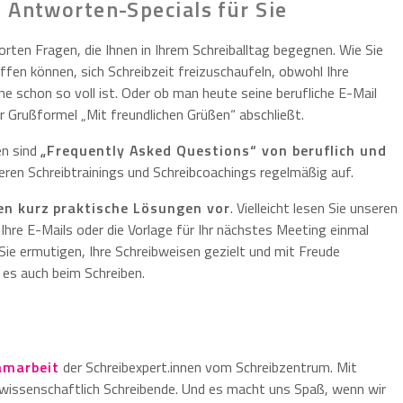
 Antworten-Specials für Sie
rten Fragen, die Ihnen in Ihrem Schreiballtag begegnen. Wie Sie
affen können, sich Schreibzeit freizuschaufeln, obwohl Ihre
e schon so voll ist. Oder ob man heute seine berufliche E-Mail
r Grußformel „Mit freundlichen Grüßen“ abschließt.
en sind
„Frequently Asked Questions“ von beruflich und
seren Schreibtrainings und Schreibcoachings regelmäßig auf.
len kurz praktische Lösungen vor
. Vielleicht lesen Sie unseren
re E-Mails oder die Vorlage für Ihr nächstes Meeting einmal
e ermutigen, Ihre Schreibweisen gezielt und mit Freude
es auch beim Schreiben.
amarbeit
der Schreibexpert.innen vom Schreibzentrum. Mit
d wissenschaftlich Schreibende. Und es macht uns Spaß, wenn wir