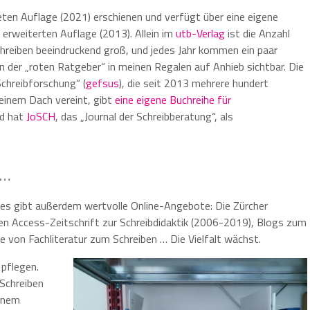
teten Auflage (2021) erschienen und verfügt über eine eigene
. erweiterten Auflage (2013). Allein im
utb-Verlag
ist die Anzahl
reiben beeindruckend groß, und jedes Jahr kommen ein paar
der „roten Ratgeber“ in meinen Regalen auf Anhieb sichtbar. Die
Schreibforschung“ (
gefsus
), die seit 2013 mehrere hundert
einem Dach vereint, gibt
eine eigene Buchreihe für
d hat
JoSCH
, das „Journal der Schreibberatung“, als
 …
 es gibt außerdem wertvolle Online-Angebote: Die Zürcher
en Access-Zeitschrift zur Schreibdidaktik (2006-2019), Blogs zum
von Fachliteratur zum Schreiben … Die Vielfalt wächst.
 pflegen.
Schreiben
einem