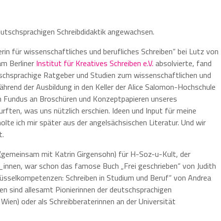
deutschsprachigen Schreibdidaktik angewachsen.
erin für wissenschaftliches und berufliches Schreiben“ bei Lutz von
am Berliner
Institut für Kreatives Schreiben e.V.
absolvierte, fand
chsprachige Ratgeber und Studien zum wissenschaftlichen und
 während der Ausbildung in den Keller der Alice Salomon-Hochschule
em Fundus an Broschüren und Konzeptpapieren unseres
ften, was uns nützlich erschien. Ideen und Input für meine
te ich mir später aus der angelsächsischen Literatur. Und wir
t.
(gemeinsam mit Katrin Girgensohn) für H-Soz-u-Kult, der
_innen, war schon das famose Buch „Frei geschrieben“ von Judith
lüsselkompetenzen: Schreiben in Studium und Beruf“ von Andrea
n sind allesamt Pionierinnen der deutschsprachigen
, Wien) oder als Schreibberaterinnen an der Universität