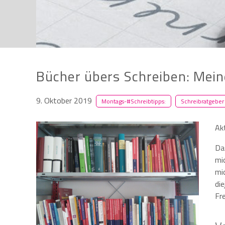
Bücher übers Schreiben: Mein
9. Oktober 2019
Montags-#Schreibtipps:
Schreibratgeber
Ak
Das
mic
mi
di
Fr