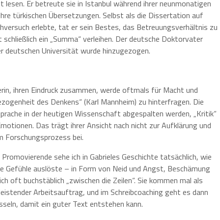
 lesen. Er betreute sie in Istanbul während ihrer neunmonatigen
ihre türkischen Übersetzungen. Selbst als die Dissertation auf
versuch erlebte, tat er sein Bestes, das Betreuungsverhältnis zu
t schließlich ein „Summa“ verleihen. Der deutsche Doktorvater
der deutschen Universität wurde hinzugezogen.
erin, ihren Eindruck zusammen, werde oftmals für Macht und
zogenheit des Denkens“ (Karl Mannheim) zu hinterfragen. Die
prache in der heutigen Wissenschaft abgespalten werden, „Kritik“
motionen. Das trägt ihrer Ansicht nach nicht zur Aufklärung und
im Forschungsprozess bei.
 Promovierende sehe ich in Gabrieles Geschichte tatsächlich, wie
hme Gefühle auslöste – in Form von Neid und Angst, Beschämung
ch oft buchstäblich „zwischen die Zeilen“. Sie kommen mal als
u leistender Arbeitsauftrag, und im Schreibcoaching geht es dann
sseln, damit ein guter Text entstehen kann.