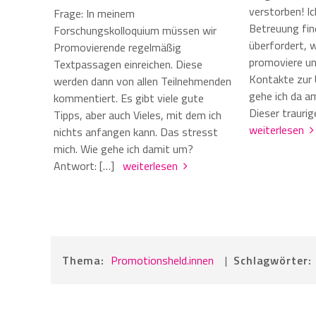
verstorben! I
Frage: In meinem
Betreuung find
Forschungskolloquium müssen wir
überfordert, w
Promovierende regelmäßig
promoviere und
Textpassagen einreichen. Diese
Kontakte zur 
werden dann von allen Teilnehmenden
gehe ich da a
kommentiert. Es gibt viele gute
Dieser trauri
Tipps, aber auch Vieles, mit dem ich
weiterlesen
nichts anfangen kann. Das stresst
mich. Wie gehe ich damit um?
Antwort: […]
weiterlesen
Thema:
Promotionsheld.innen
|
Schlagwörter: