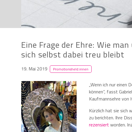
Eine Frage der Ehre: Wie man
sich selbst dabei treu bleibt
19. Mai 2019
Promotionsheld.innen
„Wenn ich nur einen D
können“, fasst Gabrie
Kaufmannsehre von Hä
Kürzlich hat sie sich
zu berichten. Ihre Dis
rezensiert
worden. Inz