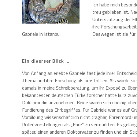
Ich habe mich besonde
treu geblieben ist. Na
Unterstützung der Elt
ihre Forschungsarbei
Gabriele in Istanbul
Deswegen ist sie für 
Ein diverser Blick ….
Von Anfang an erlebte Gabriele fast jede ihrer Entschei
Thema und ihre Forschung als umstritten. Als würde sie 
damals in meine Schreibberatung, um ihr Exposé zu übera
bekanntesten deutschen Türkeiforscher hatte kurz zuvo
Doktorandin anzunehmen. Beide waren sich uneinig über 
Fundierung des Ehrbegriffes. Für Gabriele war es auf Gr
Vorbildung wissenschaftlich nicht tragbar, Ehrenmord und
Rollenvorstellungen als „Ehre“ zu vermarkten. Es gelang
später, einen anderen Doktorvater zu finden und ein St