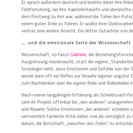
Er sprach außerdem deutsch und konnte daher ihre Arbeit
Feldforschung, las ihre Kapitelentwürfe und überprüfte 
dem Postweg zu ihm war, während die Türkei den Putsch
einem guten Ende zu führen. Er wollte ihrer Doktorarbei
vertrat eine andere Ansicht. Ein dritter Gutachter von 
…. und die emotionale Seite der Wissenschaft
Wissenschaft, so fasst
Gabriele
, die Beziehungsforsch
Ausgrenzung missbraucht, statt die eigene „Standortbe
Soziologin sieht, dass Emotionen und Gefühle von der S
werde dann oft ein Reflex zur Abwehr eigener unguter E
zum Nachdenken über die eigene Rolle und Rollenbilder 
Nach meiner langjährigen Erfahrung als Schreibcoach für
sehr ihr Projekt offenbar bei „den anderen“ unangene
und Abwehr. Solche Emotionen „der anderen“ schieben si
vermeintlich fachliche Kritik daher, mal als unmöglich z
darum, die Botschaft „zwischen den Zeilen“ zu entschlü