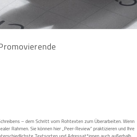
 Promovierende
Schreibens – dem Schritt vom Rohtexten zum Überarbeiten. Wenn
idealer Rahmen. Sie können hier „Peer-Review“ praktizieren und Ihre
nterschiedlichste Textsorten und Adressat*innen auch außerhalb